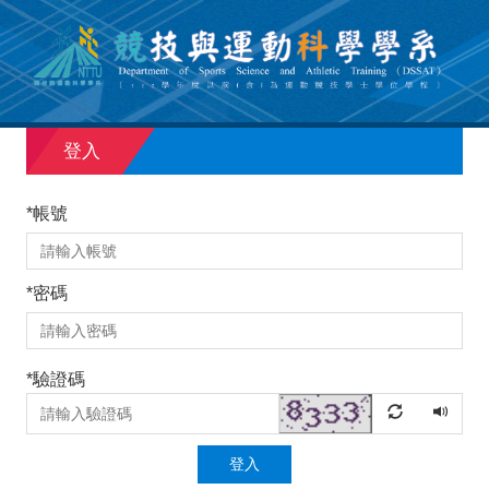
跳
到
主
要
內
容
登入
區
*
帳號
*
密碼
*
驗證碼
登入