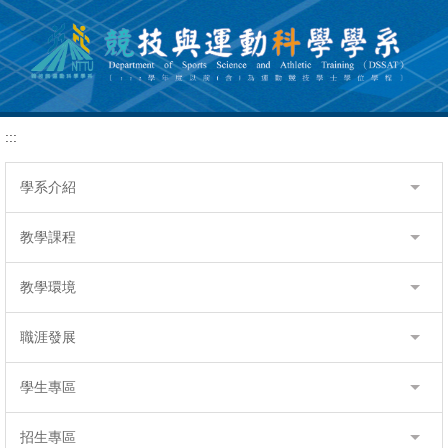
跳
到
主
要
內
容
:::
區
學系介紹
教學課程
教學環境
職涯發展
學生專區
招生專區