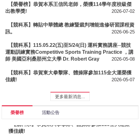
【榮譽榜】恭賀本系王信民老師，榮獲114學年度校級傑
出教學獎!
2026-07-02
【競科系】恭賀東大拳擊隊、體操隊參加115全大運榮
獲佳績!
【競科系】轉貼中華體總 教練暨裁判增能進修研習課程資
訊。
2026-06-25
【競科系】恭賀東大柔道隊參加115全大運榮獲佳績!
【競科系】115.05.22(五)至5/24(日) 運科實務講座─競技
【競科系】恭賀本校舉重隊參加115全大運榮獲佳績!
運動訓練實務Competitive Sports Training Practice ，講
師 美國亞利桑那州立大學 Dr. Robert Gray
2026-05-08
【競科系】恭賀本校射擊隊參加115年全國青年盃射擊
錦標賽榮獲佳績!
【競科系】恭賀東大拳擊隊、體操隊參加115全大運榮獲
佳績!
2026-05-07
【競科系】恭賀東大棒球隊參加114學年度大專盃公開
一級賽事榮獲季軍!
更多最新消息...
【榮譽榜】恭賀本系王信民老師，榮獲114學年度校級
傑出教學獎!
榮譽榜
活動公告
【競科系】恭賀東大拳擊隊、體操隊參加115全大運榮
獲佳績!